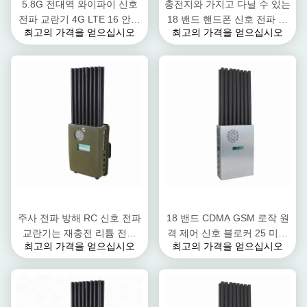
5.8G 전대역 와이파이 신호
충전지와 가지고 다닐 수 있는
전파 교란기 4G LTE 16 안테
18 밴드 핸드폰 신호 전파 교
최고의 가격을 얻으십시오
최고의 가격을 얻으십시오
나 와이파이 신호 블로커
란기 UHF VHF 로작
주사 전파 방해 RC 신호 전파
18 밴드 CDMA GSM 로작 원
교란기는 재충전 리튬 전지
격 제어 신호 블로커 25 미터
최고의 가격을 얻으십시오
최고의 가격을 얻으십시오
12000mAh에서 설립되었습
커버 반경
니다