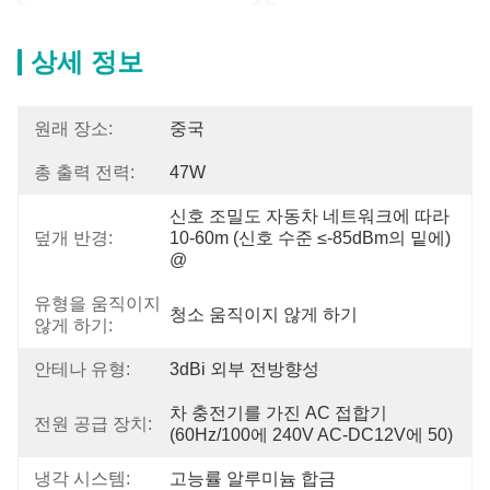
상세 정보
원래 장소:
중국
총 출력 전력:
47W
신호 조밀도 자동차 네트워크에 따라 
덮개 반경:
10-60m (신호 수준 ≤-85dBm의 밑에) 
@
유형을 움직이지
청소 움직이지 않게 하기
않게 하기:
안테나 유형:
3dBi 외부 전방향성
차 충전기를 가진 AC 접합기 
전원 공급 장치:
(60Hz/100에 240V AC-DC12V에 50)
냉각 시스템:
고능률 알루미늄 합금