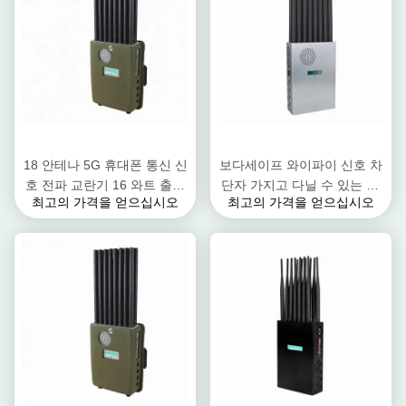
18 안테나 5G 휴대폰 통신 신
보다세이프 와이파이 신호 차
호 전파 교란기 16 와트 출력
단자 가지고 다닐 수 있는 18
최고의 가격을 얻으십시오
최고의 가격을 얻으십시오
전원 화면 디스플레이
안테나 GPS 핸드폰 신호 전
파 교란기