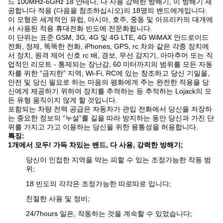
드 100MHz-6GHz 18 안테나, 다 사용 강력한 방해기, 이 방해기 제
공합니다 적용 (다음을 참조하십시오)의 18명의 밴드에게입니다.
이 모형은 세계적인 유럽, 아시아, 호주, 중동 및 아프리카의 대개에
서 사용된 적용 휴대전화 빈도에 전문화됩니다.
이 단위는 표준 GSM, 3G, 4G 및 4G LTE, 4G WiMAX 안드로이드
전화, 정제, 똑똑한 전화, iPhones, GPS, rc 차와 같은 각종 장치에
서 장치, 원격 제어 신호 rc 배, 경보, 무선 감지기, 아마추어 또는 직
업적인 리모트 - 통제되는 장난감, 60 미터까지의 범위를 모든 자동
차를 위한 “금지한” 지역, Wi-Fi, RC에 있는 창조하고 당신 기밀을,
안전 및 당신 필요로 하는 마음의 평화에게 주는 완전한 적용을 당
신에게 제공하기 위하여 장치를 추적하는 등 추적하는 Lojack의 모
든 유형 움직이지 않게 할 것입니다.
포함되는 차량 전력 공급은 자동차가 관입 전화에서 당신을 저장하
는 중요한 정보의 “누설”를 길을 따라 방지하는 동안 당신과 가진 단
위를 가지고 가고 이용하는 당신을 위한 융통성을 허용합니다.
특징:
1개에서 모두! 가득 차있는 밴드, 다 사용, 강력한 방해기;
당신이 인접한 지역을 막는 피할 수 있는 조정가능한 작동 범
위;
18 빈도의 각각은 조정가능한 따로따로 입니다;
친절한 사용 및 정비;
24/7hours 일은, 작동하는 것을 계속할 수 있었습니다;