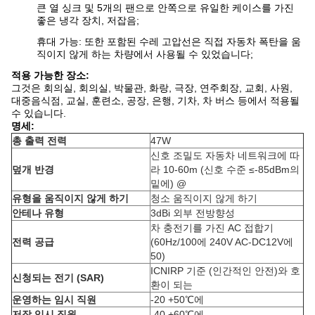
큰 열 싱크 및 5개의 팬으로 안쪽으로 유일한 케이스를 가진
좋은 냉각 장치, 저잡음;
휴대 가능: 또한 포함된 수레 고압선은 직접 자동차 폭탄을 움
직이지 않게 하는 차량에서 사용될 수 있었습니다;
적용 가능한 장소:
그것은 회의실, 회의실, 박물관, 화랑, 극장, 연주회장, 교회, 사원,
대중음식점, 교실, 훈련소, 공장, 은행, 기차, 차 버스 등에서 적용될
수 있습니다.
명세:
총 출력 전력
47W
신호 조밀도 자동차 네트워크에 따
덮개 반경
라 10-60m (신호 수준 ≤-85dBm의
밑에) @
유형을 움직이지 않게 하기
청소 움직이지 않게 하기
안테나 유형
3dBi 외부 전방향성
차 충전기를 가진 AC 접합기
전력 공급
(60Hz/100에 240V AC-DC12V에
50)
ICNIRP 기준 (인간적인 안전)와 호
신청되는 전기 (SAR)
환이 되는
운영하는 임시 직원
-20 +50℃에
저장 임시 직원
-40 +60℃에