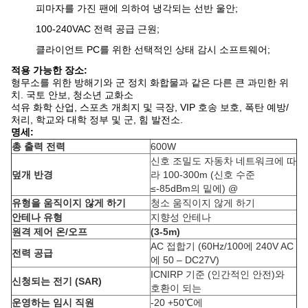
피마자를 가진 팬에 의하여 냉각되는 선반 울안;
100-240VAC 전력 공급 근원;
클라이언트 PC를 위한 선택적인 상태 감시 소프트웨어;
적용 가능한 장소:
형무소를 위한 방해기와 군 정치 화합물과 같은 다른 큰 과민한 위
치. 국토 안보, 청소년 교화소
석유 화학 산업, 스포츠 개최지 및 극장, VIP 호송 보호, 폭탄 예방/
처리, 학교와 대학 정부 및 군, 힘 발전소.
명세:
총 출력 전력
600W
신호 조밀도 자동차 네트워크에 따
덮개 반경
라 100-300m (신호 수준
≤-85dBm의 밑에) @
유형을 움직이지 않게 하기
청소 움직이지 않게 하기
안테나 유형
지향성 안테나
원격 제어 온/오프
(3-5m)
AC 접합기 (60Hz/100에 240V AC
전력 공급
에 50 – DC27V)
ICNIRP 기준 (인간적인 안전)와
신청되는 전기 (SAR)
호환이 되는
운영하는 임시 직원
-20 +50℃에