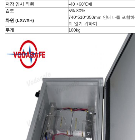
저장 임시 직원
-40 +60℃에
습도
5%-80%
740*510*350mm 안테나를 포함하
차원 (LXWXH)
지 않기 위하여
무게
100kg