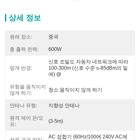
상세 정보
원래 장소:
중국
총 출력 전력:
600W
신호 조밀도 자동차 네트워크에 따라 
덮개 반경:
100-300m (신호 수준 ≤-85dBm의 밑
에) @
유형을 움직이지
청소 움직이지 않게 하기
않게 하기:
안테나 유형:
지향성 안테나
원격 제어 온/오
(3-5m)
프:
AC 접합기 (60Hz/100에 240V AC에 
전원 공급 장치: